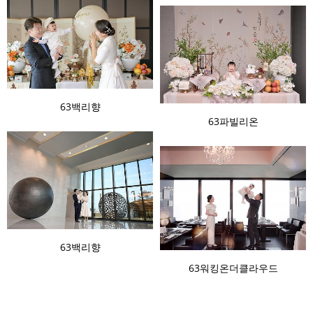
63백리향
63파빌리온
63백리향
63워킹온더클라우드