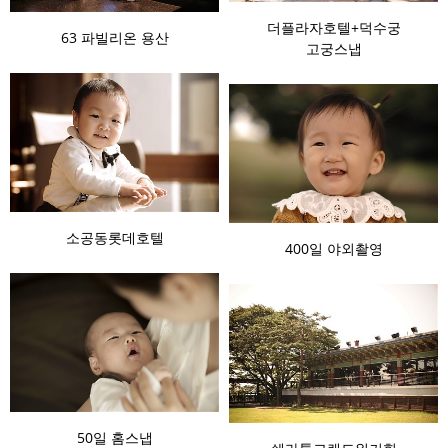
더플라자호텔+덕수궁
63 파빌리온 용산
고궁스냅
소공동롯데호텔
400일 야외촬영
50일 홈스냅