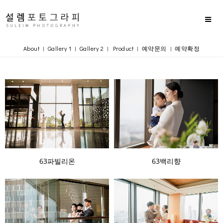
About
Gallery 1
Gallery 2
Product
예약문의
예약확정
|
|
|
|
|
63파빌리온
63백리향