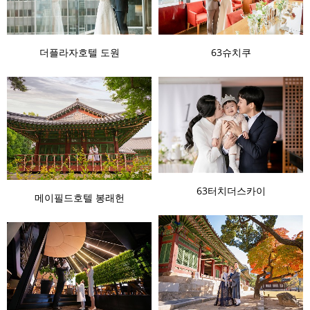
더플라자호텔 도원
63슈치쿠
63터치더스카이
메이필드호텔 봉래헌