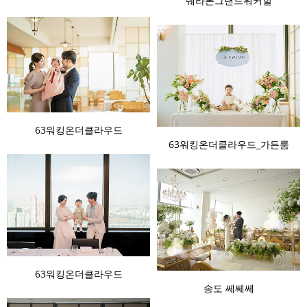
쉐라톤그랜드워커힐
63워킹온더클라우드
63워킹온더클라우드_가든룸
63워킹온더클라우드
송도 쎄쎄쎄