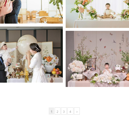
63백리향
63파빌리온
1
2
3
4
>