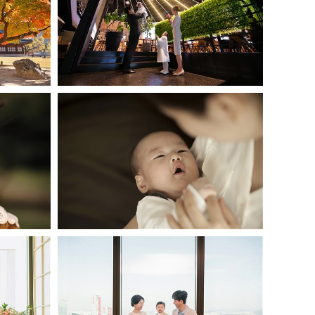
궁스냅
63 파빌리온 용산
50일 홈스냅
든룸
63워킹온더클라우드