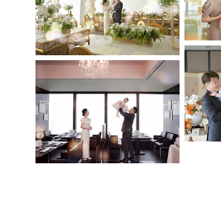
송도 쎄쎄쎄
63워킹온더클라우드