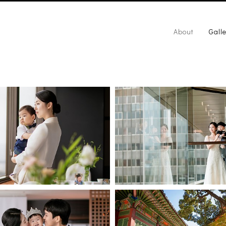
About
Galle
63백리향
더플라자호텔 도원