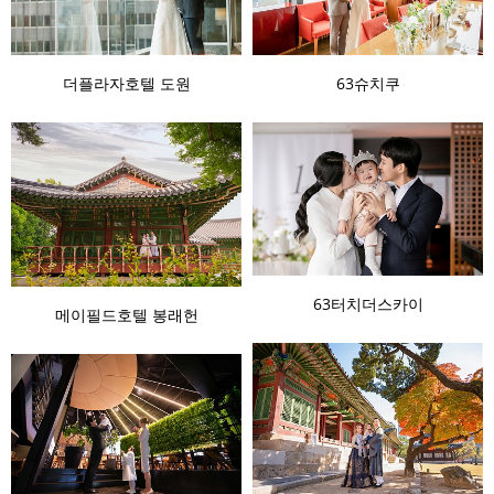
더플라자호텔 도원
63슈치쿠
63터치더스카이
메이필드호텔 봉래헌