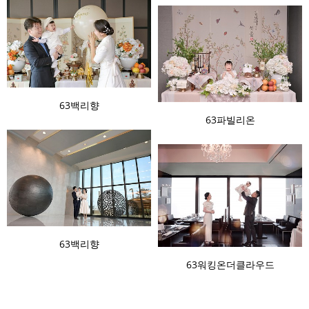
63백리향
63파빌리온
63백리향
63워킹온더클라우드