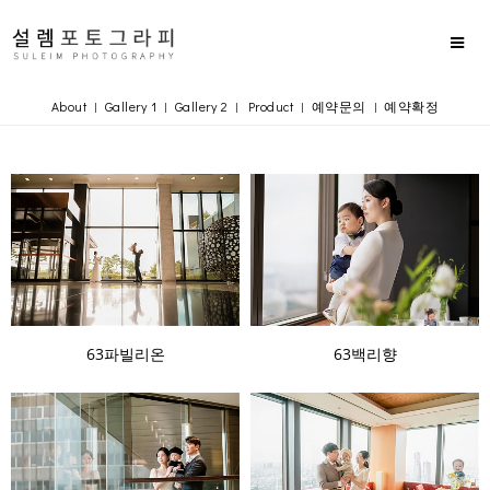
About
Gallery 1
Gallery 2
Product
예약문의
예약확정
|
|
|
|
|
63파빌리온
63백리향