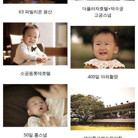
더플라자호텔+덕수궁
63 파빌리온 용산
고궁스냅
소공동롯데호텔
400일 야외촬영
50일 홈스냅