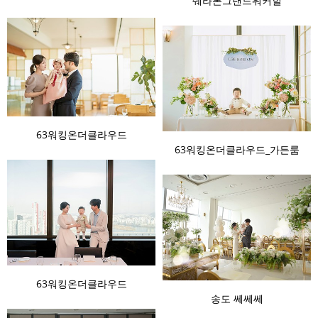
쉐라톤그랜드워커힐
63워킹온더클라우드
63워킹온더클라우드_가든룸
63워킹온더클라우드
송도 쎄쎄쎄